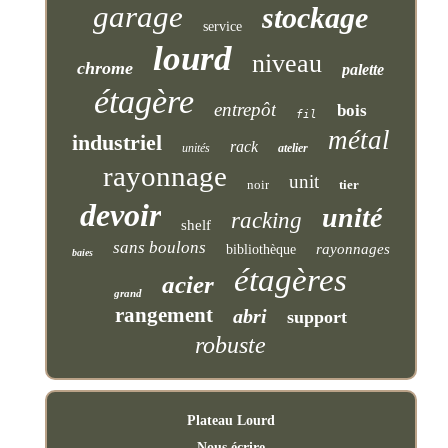
garage
stockage
service
lourd
niveau
chrome
palette
étagère
entrepôt
bois
fil
métal
industriel
rack
unités
atelier
rayonnage
unit
noir
tier
devoir
unité
racking
shelf
sans boulons
rayonnages
bibliothèque
baies
étagères
acier
grand
rangement
abri
support
robuste
Plateau Lourd
Nous écrire