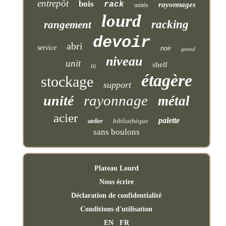
entrepôt
bois
rack
rayonnages
unités
lourd
racking
rangement
devoir
abri
service
noir
grand
niveau
unit
shelf
fil
étagère
stockage
support
rayonnage
unité
métal
acier
palette
bibliothèque
atelier
sans boulons
Plateau Lourd
Nous écrire
Déclaration de confidentialité
Conditions d'utilisation
EN
FR