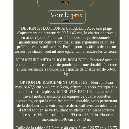
DESIGN À HAUTEUR AJUSTABLE : Avec une plage
d'ajustement de hauteur de 99 à 146 cm, le chariot de travail
en acier répond à une variété de besoins professionnels,
garantissant un confort optimal et une ergonomie selon les
préférences des utilisateurs. Parfait pour les tâches debout ou
assises, ce chariot roulant aide également à réduire les tensions.
STRUCTURE MÉTALLIQUE ROBUSTE : Fabriqué avec un
cadre en métal recouvert de poudre pour une durabilité accrue
et une résistance à l'usure. La capacité de charge est de 50-80
kg.
OPTION DE RANGEMENT D'OUTILS : Notre plateau
mesure 67,5 cm x 40 cm x 5 cm, offrant un accès pratique aux
outils et petites pièces. MOBILITÉ FACILE : La table de
travail mobile ajustable est équipée de quatre roulettes
pivotantes, ce qui la rend facilement portable, vous permettant
de la déplacer dans votre espace de travail avec un minimum
d'effort tout en se verrouillant solidement en place lorsque
nécessaire. Hauteur minimale : 99 cm / 38,97 in. Hauteur
maximale : 146 cm / 57,48 in.
Taille de la table : 67,5 cm x 40 cm x 5 cm / 26,57 in x 15,75