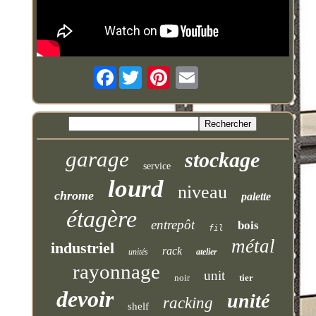
Facebook
garage
stockage
service
lourd
niveau
chrome
palette
étagère
entrepôt
bois
fil
métal
industriel
rack
unités
atelier
rayonnage
unit
noir
tier
devoir
unité
racking
shelf