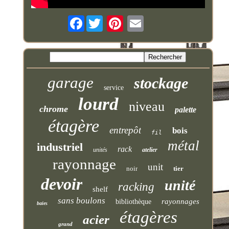
Facebook
garage
stockage
service
lourd
niveau
chrome
palette
étagère
entrepôt
bois
fil
métal
industriel
rack
unités
atelier
rayonnage
unit
noir
tier
devoir
unité
racking
shelf
sans boulons
rayonnages
bibliothèque
baies
étagères
acier
grand