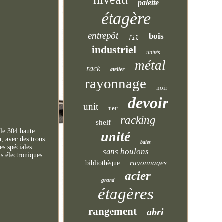
palette
étagère
entrepôt
bois
fil
industriel
unités
métal
rack
atelier
rayonnage
noir
devoir
unit
tier
racking
shelf
le 304 haute
unité
n, avec des trous
baies
es spéciales
sans boulons
ts électroniques
rayonnages
bibliothèque
acier
grand
étagères
rangement
abri