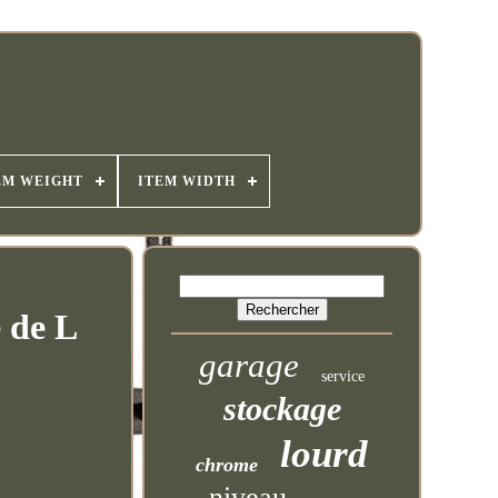
EM WEIGHT
ITEM WIDTH
 de L
garage
service
stockage
lourd
chrome
niveau