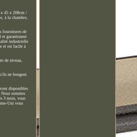
1 x 45 x 208cm /
ne, à la chambre,
es fournitures de
l et garantissent
alité industrielle
 et est facile à
te de niveau,
u'ils ne bougent
eront disponibles
rs. Nous sommes
rès 3 mois, vous
aume-Uni vous