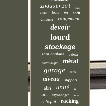
industriel
baies
bois
shelf
tier
unités
rangement
chrome
devoir
lourd
stockage
sans boulons
palette
métal
bibliothèque
garage
rack
niveau
support
unité
abri
fil
unit
rayonnages
noir
racking
entrepôt