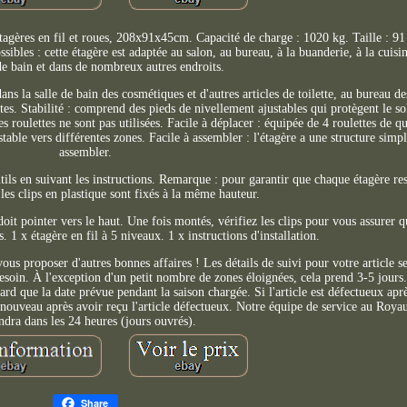
tagères en fil et roues, 208x91x45cm. Capacité de charge : 1020 kg. Taille : 9
sibles : cette étagère est adaptée au salon, au bureau, à la buanderie, à la cuisi
 de bain et dans de nombreux autres endroits.
dans la salle de bain des cosmétiques et d'autres articles de toilette, au bureau d
ntes. Stabilité : comprend des pieds de nivellement ajustables qui protègent le so
es roulettes ne sont pas utilisées. Facile à déplacer : équipée de 4 roulettes de qu
ble vers différentes zones. Facile à assembler : l'étagère a une structure simple
assembler.
ils en suivant les instructions. Remarque : pour garantir que chaque étagère res
les clips en plastique sont fixés à la même hauteur.
oit pointer vers le haut. Une fois montés, vérifiez les clips pour vous assurer q
s. 1 x étagère en fil à 5 niveaux. 1 x instructions d'installation.
ous proposer d'autres bonnes affaires ! Les détails de suivi pour votre article s
 besoin. À l'exception d'un petit nombre de zones éloignées, cela prend 3-5 jou
tard que la date prévue pendant la saison chargée. Si l'article est défectueux ap
nouveau après avoir reçu l'article défectueux. Notre équipe de service au Roy
ndra dans les 24 heures (jours ouvrés).
Share