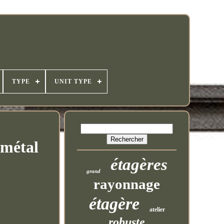
TYPE
UNIT TYPE
 métal
étagères
grand
rayonnage
étagère
atelier
robuste