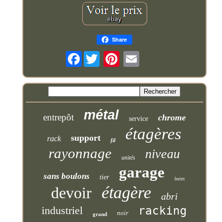
Share
Facebook
métal
entrepôt
chrome
service
étagères
support
rack
fil
rayonnage
niveau
unités
garage
sans boulons
tier
baies
étagère
devoir
abri
industriel
racking
noir
grand