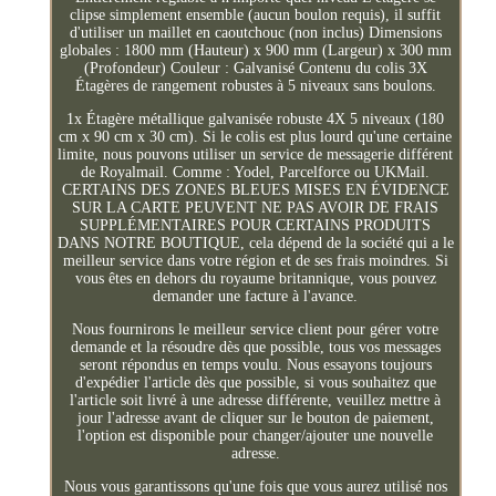
clipse simplement ensemble (aucun boulon requis), il suffit
d'utiliser un maillet en caoutchouc (non inclus) Dimensions
globales : 1800 mm (Hauteur) x 900 mm (Largeur) x 300 mm
(Profondeur) Couleur : Galvanisé Contenu du colis 3X
Étagères de rangement robustes à 5 niveaux sans boulons.
1x Étagère métallique galvanisée robuste 4X 5 niveaux (180
cm x 90 cm x 30 cm). Si le colis est plus lourd qu'une certaine
limite, nous pouvons utiliser un service de messagerie différent
de Royalmail. Comme : Yodel, Parcelforce ou UKMail.
CERTAINS DES ZONES BLEUES MISES EN ÉVIDENCE
SUR LA CARTE PEUVENT NE PAS AVOIR DE FRAIS
SUPPLÉMENTAIRES POUR CERTAINS PRODUITS
DANS NOTRE BOUTIQUE, cela dépend de la société qui a le
meilleur service dans votre région et de ses frais moindres. Si
vous êtes en dehors du royaume britannique, vous pouvez
demander une facture à l'avance.
Nous fournirons le meilleur service client pour gérer votre
demande et la résoudre dès que possible, tous vos messages
seront répondus en temps voulu. Nous essayons toujours
d'expédier l'article dès que possible, si vous souhaitez que
l'article soit livré à une adresse différente, veuillez mettre à
jour l'adresse avant de cliquer sur le bouton de paiement,
l'option est disponible pour changer/ajouter une nouvelle
adresse.
Nous vous garantissons qu'une fois que vous aurez utilisé nos