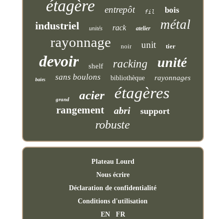
étagère
entrepôt
bois
fil
métal
industriel
rack
unités
atelier
rayonnage
unit
noir
tier
devoir
unité
racking
shelf
sans boulons
rayonnages
bibliothèque
baies
étagères
acier
grand
rangement
abri
support
robuste
Plateau Lourd
Nous écrire
Déclaration de confidentialité
Conditions d'utilisation
EN
FR