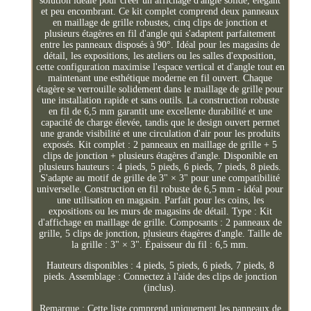
solution idéale pour créer un affichage d'angle solide, élégant
et peu encombrant. Ce kit complet comprend deux panneaux
en maillage de grille robustes, cinq clips de jonction et
plusieurs étagères en fil d'angle qui s'adaptent parfaitement
entre les panneaux disposés à 90°. Idéal pour les magasins de
détail, les expositions, les ateliers ou les salles d'exposition,
cette configuration maximise l'espace vertical et d'angle tout en
maintenant une esthétique moderne en fil ouvert. Chaque
étagère se verrouille solidement dans le maillage de grille pour
une installation rapide et sans outils. La construction robuste
en fil de 6,5 mm garantit une excellente durabilité et une
capacité de charge élevée, tandis que le design ouvert permet
une grande visibilité et une circulation d'air pour les produits
exposés. Kit complet : 2 panneaux en maillage de grille + 5
clips de jonction + plusieurs étagères d'angle. Disponible en
plusieurs hauteurs : 4 pieds, 5 pieds, 6 pieds, 7 pieds, 8 pieds.
S'adapte au motif de grille de 3" × 3" pour une compatibilité
universelle. Construction en fil robuste de 6,5 mm - idéal pour
une utilisation en magasin. Parfait pour les coins, les
expositions ou les murs de magasins de détail. Type : Kit
d'affichage en maillage de grille. Composants : 2 panneaux de
grille, 5 clips de jonction, plusieurs étagères d'angle. Taille de
la grille : 3" × 3". Épaisseur du fil : 6,5 mm.
Hauteurs disponibles : 4 pieds, 5 pieds, 6 pieds, 7 pieds, 8
pieds. Assemblage : Connectez à l'aide des clips de jonction
(inclus).
Remarque : Cette liste comprend uniquement les panneaux de