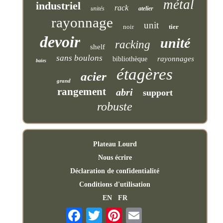
métal
industriel
rack
unités
atelier
rayonnage
unit
noir
tier
devoir
unité
racking
shelf
sans boulons
rayonnages
bibliothèque
baies
étagères
acier
grand
rangement
abri
support
robuste
Plateau Lourd
Nous écrire
Déclaration de confidentialité
Conditions d'utilisation
EN
FR