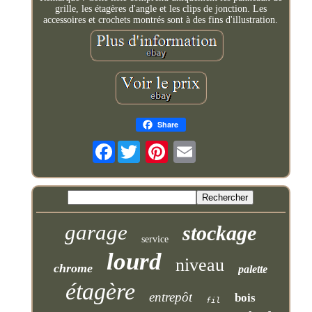
grille, les étagères d'angle et les clips de jonction. Les
accessoires et crochets montrés sont à des fins d'illustration.
Share
Facebook
garage
stockage
service
lourd
niveau
chrome
palette
étagère
entrepôt
bois
fil