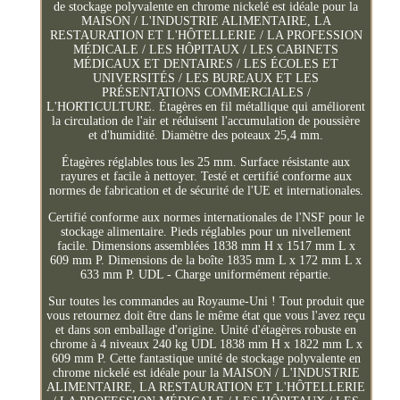
de stockage polyvalente en chrome nickelé est idéale pour la
MAISON / L'INDUSTRIE ALIMENTAIRE, LA
RESTAURATION ET L'HÔTELLERIE / LA PROFESSION
MÉDICALE / LES HÔPITAUX / LES CABINETS
MÉDICAUX ET DENTAIRES / LES ÉCOLES ET
UNIVERSITÉS / LES BUREAUX ET LES
PRÉSENTATIONS COMMERCIALES /
L'HORTICULTURE. Étagères en fil métallique qui améliorent
la circulation de l'air et réduisent l'accumulation de poussière
et d'humidité. Diamètre des poteaux 25,4 mm.
Étagères réglables tous les 25 mm. Surface résistante aux
rayures et facile à nettoyer. Testé et certifié conforme aux
normes de fabrication et de sécurité de l'UE et internationales.
Certifié conforme aux normes internationales de l'NSF pour le
stockage alimentaire. Pieds réglables pour un nivellement
facile. Dimensions assemblées 1838 mm H x 1517 mm L x
609 mm P. Dimensions de la boîte 1835 mm L x 172 mm L x
633 mm P. UDL - Charge uniformément répartie.
Sur toutes les commandes au Royaume-Uni ! Tout produit que
vous retournez doit être dans le même état que vous l'avez reçu
et dans son emballage d'origine. Unité d'étagères robuste en
chrome à 4 niveaux 240 kg UDL 1838 mm H x 1822 mm L x
609 mm P. Cette fantastique unité de stockage polyvalente en
chrome nickelé est idéale pour la MAISON / L'INDUSTRIE
ALIMENTAIRE, LA RESTAURATION ET L'HÔTELLERIE