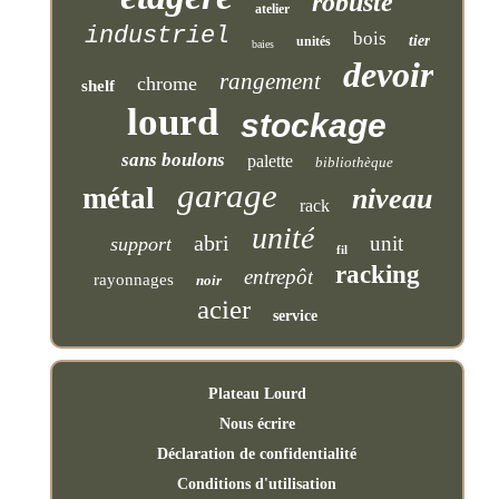
robuste
atelier
industriel
bois
tier
unités
baies
devoir
rangement
chrome
shelf
lourd
stockage
sans boulons
palette
bibliothèque
garage
métal
niveau
rack
unité
abri
unit
support
fil
racking
entrepôt
rayonnages
noir
acier
service
Plateau Lourd
Nous écrire
Déclaration de confidentialité
Conditions d'utilisation