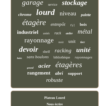
garage
stockage
service
lourd
niveau
chrome
palette
étagère
entrepôt
bois
fil
métal
industriel
rack
unités
atelier
rayonnage
unit
noir
tier
devoir
unité
racking
shelf
sans boulons
rayonnages
bibliothèque
baies
étagères
acier
grand
rangement
abri
support
robuste
Plateau Lourd
Nous écrire