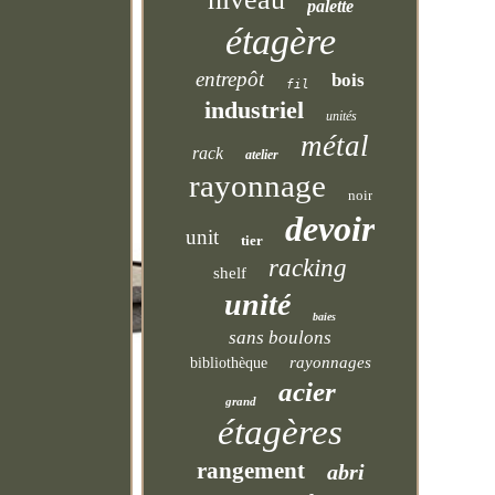
palette
étagère
entrepôt
bois
fil
industriel
unités
métal
rack
atelier
rayonnage
noir
devoir
unit
tier
racking
shelf
unité
baies
sans boulons
rayonnages
bibliothèque
acier
grand
étagères
rangement
abri