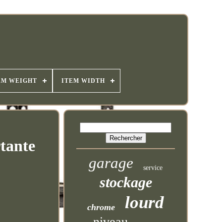
EM WEIGHT
ITEM WIDTH
tante
garage
service
stockage
lourd
chrome
niveau