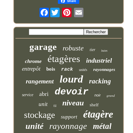
Share
Facebook
garage
robuste
tier
baies
étagères
industriel
chrome
entrepôt
bois
rack
rayonnages
unités
lourd
racking
rangement
devoir
abri
service
noir
grand
niveau
unit
shelf
fil
étagère
stockage
support
rayonnage
unité
métal