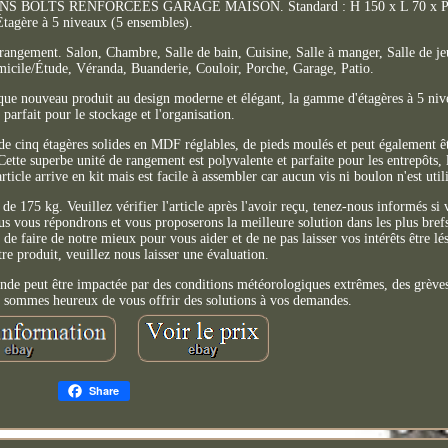
OLTS RENFORCÉES GARAGE MAISON. Standard : H 150 x L 70 x P 3
Étagère à 5 niveaux (5 ensembles).
 rangement. Salon, Chambre, Salle de bain, Cuisine, Salle à manger, Salle de je
icile/Étude, Véranda, Buanderie, Couloir, Porche, Garage, Patio.
que nouveau produit au design moderne et élégant, la gamme d'étagères à 5 niv
t parfait pour le stockage et l'organisation.
 de cinq étagères solides en MDF réglables, de pieds moulés et peut également ê
Cette superbe unité de rangement est polyvalente et parfaite pour les entrepôts, l
rticle arrive en kit mais est facile à assembler car aucun vis ni boulon n'est utili
e 175 kg. Veuillez vérifier l'article après l'avoir reçu, tenez-nous informés si
vous répondrons et vous proposerons la meilleure solution dans les plus brefs
 faire de notre mieux pour vous aider et de ne pas laisser vos intérêts être lés
otre produit, veuillez nous laisser une évaluation.
de peut être impactée par des conditions météorologiques extrêmes, des grèves
 sommes heureux de vous offrir des solutions à vos demandes.
Share