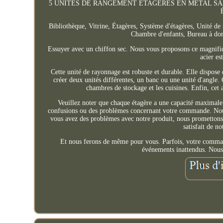
5 UNITÉS DE RANGEMENT ÉTAGÈRES EN MÉTAL SANS B
Bibliothèque, Vitrine, Étagères, Système d'étagères, Unité de
Chambre d'enfants, Bureau à dom
Essuyer avec un chiffon sec. Nous vous proposons ce magnifi
acier es
Cette unité de rayonnage est robuste et durable. Elle dispose
créer deux unités différentes, un banc ou une unité d'angle. 
chambres de stockage et les cuisines. Enfin, cet a
Veuillez noter que chaque étagère a une capacité maximale d
confusions ou des problèmes concernant votre commande. Nous 
vous avez des problèmes avec notre produit, nous promettons de
satisfait de n
Et nous ferons de même pour vous. Parfois, votre comman
événements inattendus. Nous