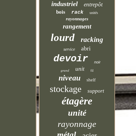
industriel
entrepôt
bois
rack
unités
rayonnages
rangement
lourd
racking
abri
service
devoir
noir
unit
grand
fil
niveau
shelf
stockage
support
étagère
unité
rayonnage
métal
acier