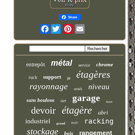
Share
Facebook
métal
entrepôt
chrome
service
étagères
support
rack
fil
rayonnage
niveau
unités
garage
sans boulons
tier
baies
étagère
devoir
abri
industriel
racking
noir
grand
stockage
rangement
bois