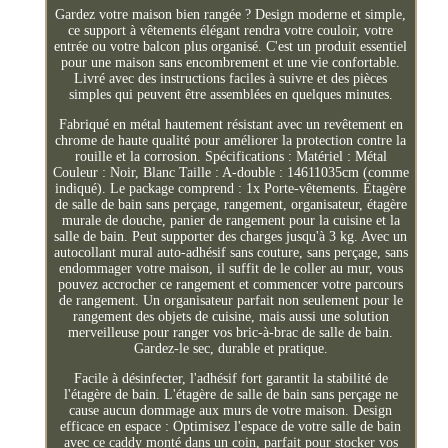
Gardez votre maison bien rangée ? Design moderne et simple,
ce support à vêtements élégant rendra votre couloir, votre
entrée ou votre balcon plus organisé. C'est un produit essentiel
pour une maison sans encombrement et une vie confortable.
Livré avec des instructions faciles à suivre et des pièces
simples qui peuvent être assemblées en quelques minutes.
Fabriqué en métal hautement résistant avec un revêtement en
chrome de haute qualité pour améliorer la protection contre la
rouille et la corrosion. Spécifications : Matériel : Métal
Couleur : Noir, Blanc Taille : A-double : 14611035cm (comme
indiqué). Le package comprend : 1x Porte-vêtements. Étagère
de salle de bain sans perçage, rangement, organisateur, étagère
murale de douche, panier de rangement pour la cuisine et la
salle de bain. Peut supporter des charges jusqu'à 3 kg. Avec un
autocollant mural auto-adhésif sans couture, sans perçage, sans
endommager votre maison, il suffit de le coller au mur, vous
pouvez accrocher ce rangement et commencer votre parcours
de rangement. Un organisateur parfait non seulement pour le
rangement des objets de cuisine, mais aussi une solution
merveilleuse pour ranger vos bric-à-brac de salle de bain.
Gardez-le sec, durable et pratique.
Facile à désinfecter, l'adhésif fort garantit la stabilité de
l'étagère de bain. L'étagère de salle de bain sans perçage ne
cause aucun dommage aux murs de votre maison. Design
efficace en espace : Optimisez l'espace de votre salle de bain
avec ce caddy monté dans un coin, parfait pour stocker vos