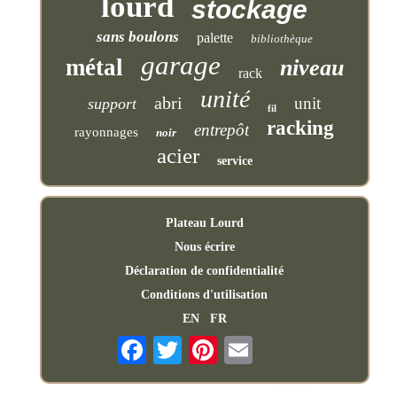
lourd
stockage
sans boulons
palette
bibliothèque
garage
métal
niveau
rack
unité
abri
unit
support
fil
racking
entrepôt
rayonnages
noir
acier
service
Plateau Lourd
Nous écrire
Déclaration de confidentialité
Conditions d'utilisation
EN
FR