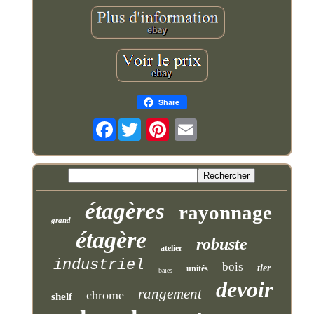
Share
Facebook
étagères
rayonnage
grand
étagère
robuste
atelier
industriel
bois
tier
unités
baies
devoir
rangement
chrome
shelf