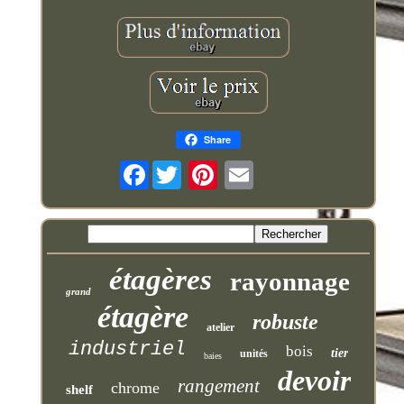
Share
Facebook
étagères
rayonnage
grand
étagère
robuste
atelier
industriel
bois
tier
unités
baies
devoir
rangement
chrome
shelf