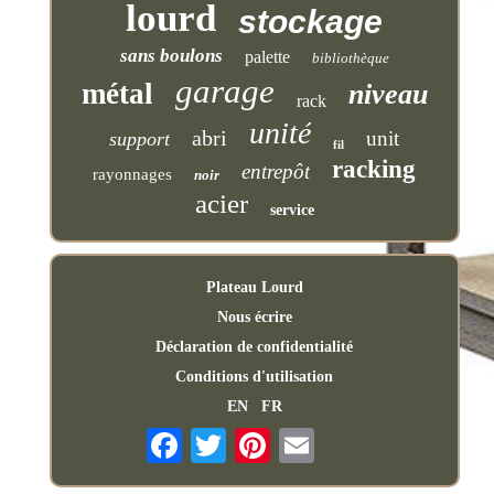
lourd
stockage
sans boulons
palette
bibliothèque
garage
métal
niveau
rack
unité
abri
unit
support
fil
racking
entrepôt
rayonnages
noir
acier
service
Plateau Lourd
Nous écrire
Déclaration de confidentialité
Conditions d'utilisation
EN
FR