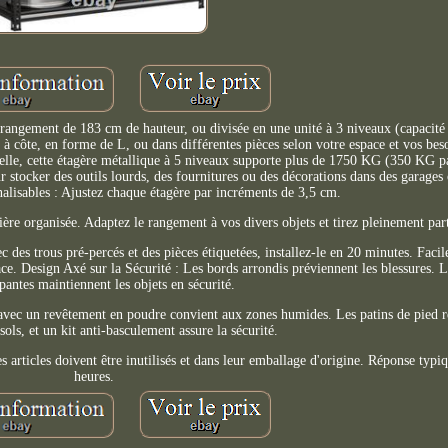
 rangement de 183 cm de hauteur, ou divisée en une unité à 3 niveaux (capacit
à côte, en forme de L, ou dans différentes pièces selon votre espace et vos bes
ielle, cette étagère métallique à 5 niveaux supporte plus de 1750 KG (350 KG p
our stocker des outils lourds, des fournitures ou des décorations dans des garages
alisables : Ajustez chaque étagère par incréments de 3,5 cm.
ère organisée. Adaptez le rangement à vos divers objets et tirez pleinement part
 des trous pré-percés et des pièces étiquetées, installez-le en 20 minutes. Facil
ce. Design Axé sur la Sécurité : Les bords arrondis préviennent les blessures. L
pantes maintiennent les objets en sécurité.
e avec un revêtement en poudre convient aux zones humides. Les patins de pied ré
 sols, et un kit anti-basculement assure la sécurité.
rticles doivent être inutilisés et dans leur emballage d'origine. Réponse typiq
heures.