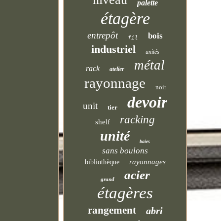
palette
étagère
entrepôt
bois
fil
industriel
unités
métal
rack
atelier
rayonnage
noir
devoir
unit
tier
racking
shelf
unité
baies
sans boulons
rayonnages
bibliothèque
acier
grand
étagères
rangement
abri