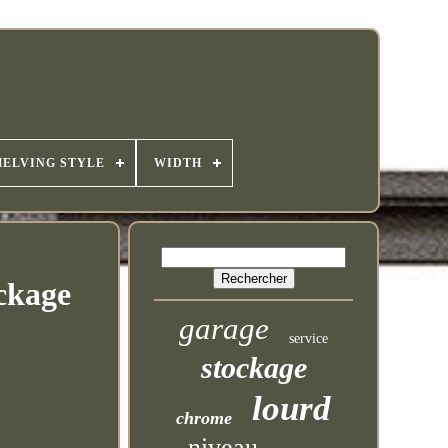
HELVING STYLE
WIDTH
ockage
garage
service
stockage
lourd
chrome
niveau