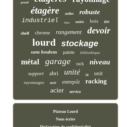
grand
étagère
robuste
atelier
industriel
bois
tier
unités
baies
devoir
rangement
chrome
shelf
lourd
stockage
sans boulons
palette
bibliothèque
garage
métal
niveau
rack
unité
abri
unit
support
fil
racking
entrepôt
rayonnages
noir
acier
service
Plateau Lourd
Nous écrire
Déclaration de confidentialité