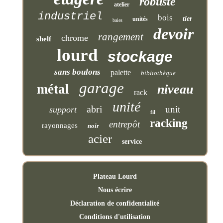
robuste
atelier
industriel
bois
tier
unités
baies
devoir
rangement
chrome
shelf
lourd
stockage
sans boulons
palette
bibliothèque
garage
métal
niveau
rack
unité
abri
unit
support
fil
racking
entrepôt
rayonnages
noir
acier
service
Plateau Lourd
Nous écrire
Déclaration de confidentialité
Conditions d'utilisation