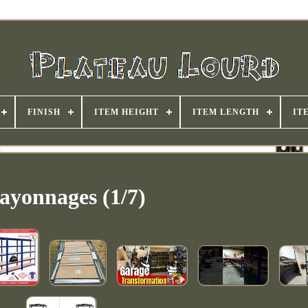
FINISH
ITEM HEIGHT
ITEM LENGTH
IT
ayonnages (1/7)