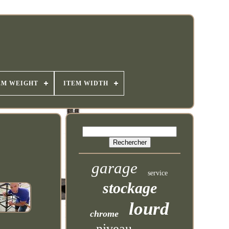
EM WEIGHT
ITEM WIDTH
garage
service
stockage
lourd
chrome
niveau