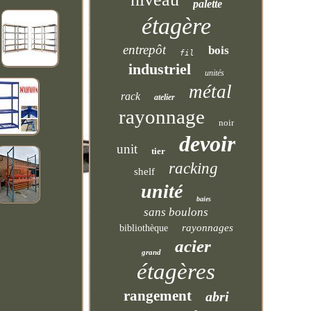
palette
étagère
entrepôt
bois
fil
industriel
unités
métal
rack
atelier
rayonnage
noir
devoir
unit
tier
racking
shelf
unité
baies
sans boulons
rayonnages
bibliothèque
acier
grand
étagères
rangement
abri