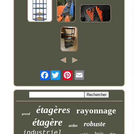
Facebook
étagères
rayonnage
grand
étagère
robuste
atelier
industriel
bois