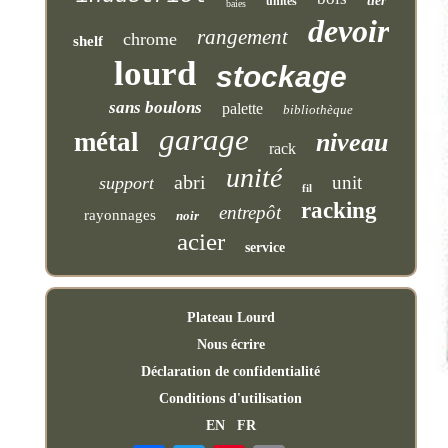
tier
unités
baies
devoir
rangement
chrome
shelf
lourd
stockage
sans boulons
palette
bibliothèque
garage
métal
niveau
rack
unité
abri
unit
support
fil
racking
entrepôt
rayonnages
noir
acier
service
Plateau Lourd
Nous écrire
Déclaration de confidentialité
Conditions d'utilisation
EN
FR