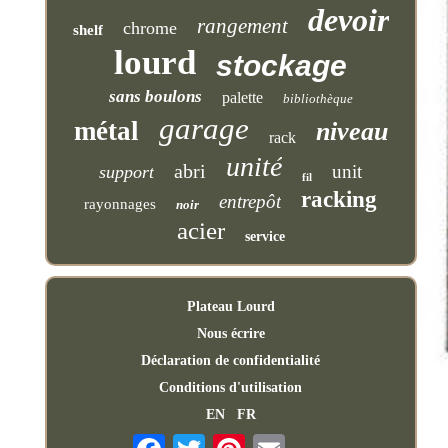
devoir
rangement
chrome
shelf
lourd
stockage
sans boulons
palette
bibliothèque
garage
métal
niveau
rack
unité
abri
unit
support
fil
racking
entrepôt
rayonnages
noir
acier
service
Plateau Lourd
Nous écrire
Déclaration de confidentialité
Conditions d'utilisation
EN
FR