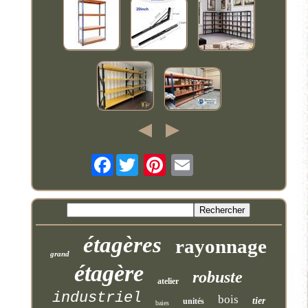
Facebook
étagères
rayonnage
grand
étagère
robuste
atelier
industriel
bois
tier
unités
baies