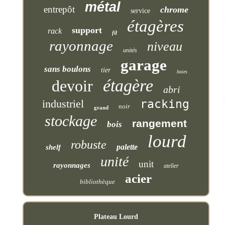
métal
entrepôt
chrome
service
étagères
support
rack
fil
rayonnage
niveau
unités
garage
sans boulons
tier
baies
étagère
devoir
abri
industriel
racking
noir
grand
stockage
rangement
bois
lourd
robuste
palette
shelf
unité
unit
rayonnages
atelier
acier
bibliothèque
Plateau Lourd