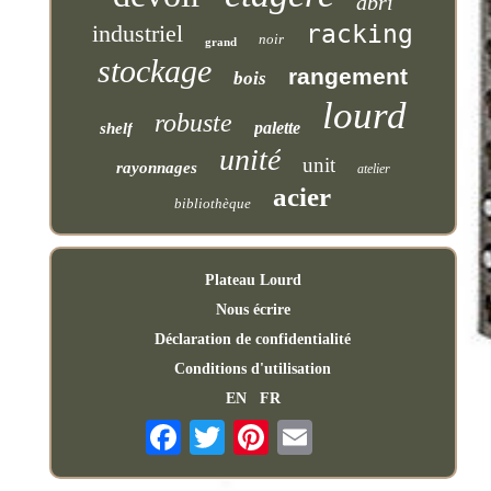
abri
industriel
racking
noir
grand
stockage
rangement
bois
lourd
robuste
palette
shelf
unité
unit
rayonnages
atelier
acier
bibliothèque
Plateau Lourd
Nous écrire
Déclaration de confidentialité
Conditions d'utilisation
EN
FR