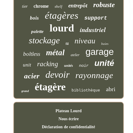
robuste
entrepôt
chrome
tier
shelf
étagères
bois
support
lourd
industriel
palette
stockage
niveau
fil
baies
garage
métal
boltless
atelier
unité
racking
unit
noir
unités
devoir
rayonnage
acier
étagère
abri
bibliothèque
grand
Plateau Lourd
Nous écrire
Déclaration de confidentialité