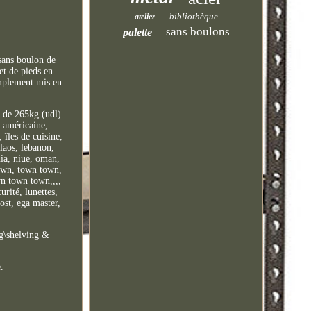
bibliothèque
atelier
sans boulons
palette
sans boulon de
et de pieds en
implement mis en
é de 265kg (udl).
a américaine,
îles de cuisine,
 laos, lebanon,
ia, niue, oman,
town, town town,
n town town,,,,
rité, lunettes,
ost, ega master,
ng\shelving &
e.