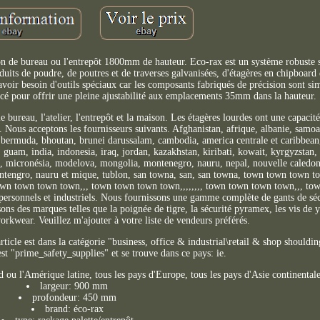
son de bureau ou l'entrepôt 1800mm de hauteur. Eco-rax est un système robuste 
its de poudre, de poutres et de traverses galvanisées, d'étagères en chipboard 
avoir besoin d'outils spéciaux car les composants fabriqués de précision sont s
ercé pour offrir une pleine ajustabilité aux emplacements 35mm dans la hauteur.
bureau, l'atelier, l'entrepôt et la maison. Les étagères lourdes ont une capacit
. Nous acceptons les fournisseurs suivants. Afghanistan, afrique, albanie, samo
 bermuda, bhoutan, brunei darussalam, cambodia, america centrale et caribbean, 
e, guam, india, indonesia, iraq, jordan, kazakhstan, kiribati, kowait, kyrgyzstan,
l, micronésia, modelova, mongolia, montenegro, nauru, nepal, nouvelle caledon
ontengro, nauru et mique, tublon, san towna, san, san towna, town town town 
n town town town,,, town town town town,,,,,,,, town town town town,,, tow
ersonnels et industriels. Nous fournissons une gamme complète de gants de sécu
sons des marques telles que la poignée de tigre, la sécurité pyramex, les vis de y
orkwear. Veuillez m'ajouter à votre liste de vendeurs préférés.
article est dans la catégorie "business, office & industrial\retail & shop shouldi
st "prime_safety_supplies" et se trouve dans ce pays: ie.
ud ou l'Amérique latine, tous les pays d'Europe, tous les pays d'Asie continental
largeur: 900 mm
profondeur: 450 mm
brand: éco-rax