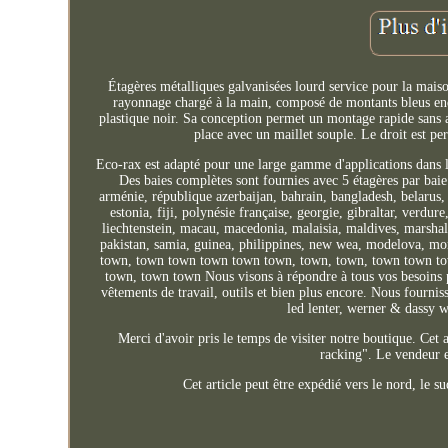
Étagères métalliques galvanisées lourd service pour la mai
rayonnage chargé à la main, composé de montants bleus endu
plastique noir. Sa conception permet un montage rapide sans 
place avec un maillet souple. Le droit est p
Eco-rax est adapté pour une large gamme d'applications dans le 
Des baies complètes sont fournies avec 5 étagères par baie
arménie, république azerbaijan, bahrain, bangladesh, belarus,
estonia, fiji, polynésie française, georgie, gibraltar, verdur
liechtenstein, macau, macedonia, malaisia, maldives, marsha
pakistan, samia, guinea, philippines, new wea, modelova, m
town, town town town town town, town, town, town town tow
town, town town Nous visons à répondre à tous vos besoins p
vêtements de travail, outils et bien plus encore. Nous fournis
led lenter, werner & dassy w
Merci d'avoir pris le temps de visiter notre boutique. Cet 
racking". Le vendeur e
Cet article peut être expédié vers le nord, le s