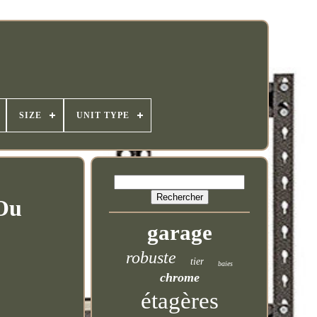
SIZE
UNIT TYPE
 Ou
garage
robuste
tier
baies
chrome
étagères