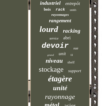
industriel
entrepôt
bois
rack
unités
rayonnages
rangement
lourd
racking
abri
service
devoir
noir
unit
grand
fil
niveau
shelf
stockage
support
étagère
unité
rayonnage
métal
acier