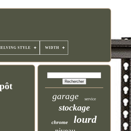
HELVING STYLE
WIDTH
pôt
garage
service
stockage
lourd
chrome
niveau