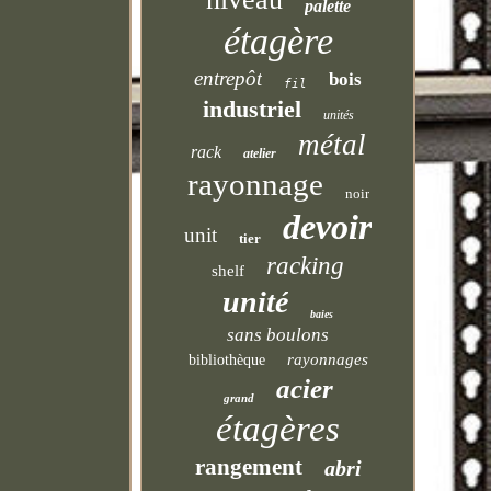
palette
étagère
entrepôt
bois
fil
industriel
unités
métal
rack
atelier
rayonnage
noir
devoir
unit
tier
racking
shelf
unité
baies
sans boulons
rayonnages
bibliothèque
acier
grand
étagères
rangement
abri