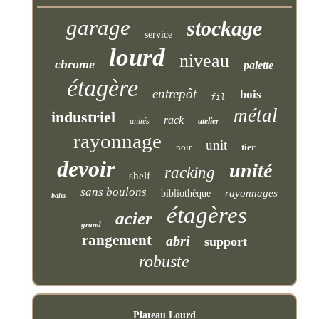
garage
stockage
service
lourd
niveau
chrome
palette
étagère
entrepôt
bois
fil
métal
industriel
rack
unités
atelier
rayonnage
unit
noir
tier
devoir
unité
racking
shelf
sans boulons
rayonnages
bibliothèque
baies
étagères
acier
grand
rangement
abri
support
robuste
Plateau Lourd