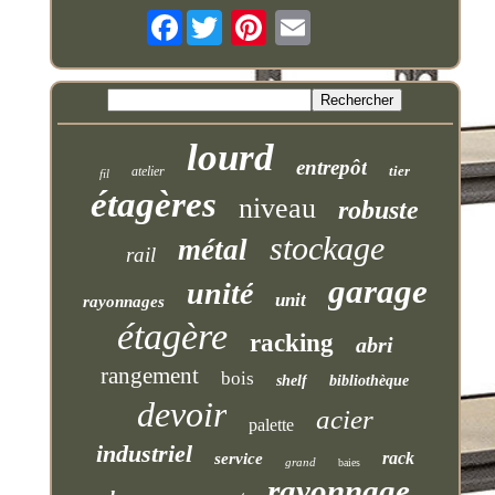
Facebook
lourd
entrepôt
tier
atelier
fil
étagères
niveau
robuste
stockage
métal
rail
garage
unité
unit
rayonnages
étagère
racking
abri
rangement
bois
shelf
bibliothèque
devoir
acier
palette
industriel
rack
service
grand
baies
rayonnage