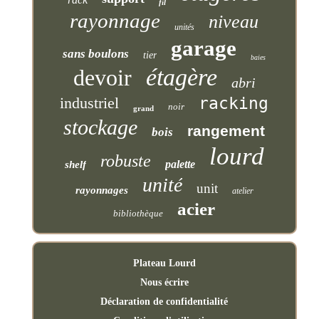
fil
rayonnage
niveau
unités
garage
sans boulons
tier
baies
étagère
devoir
abri
industriel
racking
noir
grand
stockage
rangement
bois
lourd
robuste
palette
shelf
unité
unit
rayonnages
atelier
acier
bibliothèque
Plateau Lourd
Nous écrire
Déclaration de confidentialité