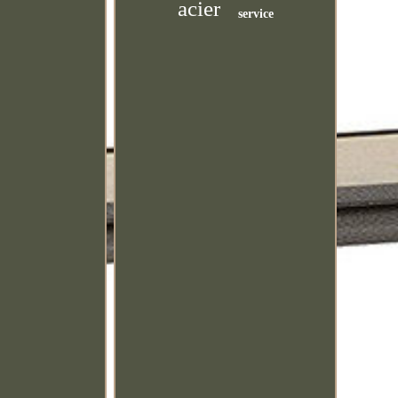
acier
service