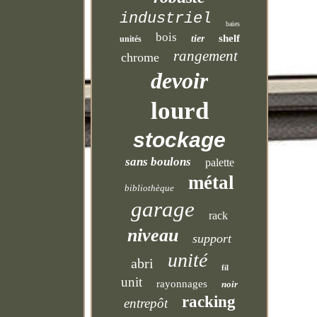
industriel
baies
bois
shelf
tier
unités
rangement
chrome
devoir
lourd
stockage
sans boulons
palette
métal
bibliothèque
garage
rack
niveau
support
unité
abri
fil
unit
rayonnages
noir
racking
entrepôt