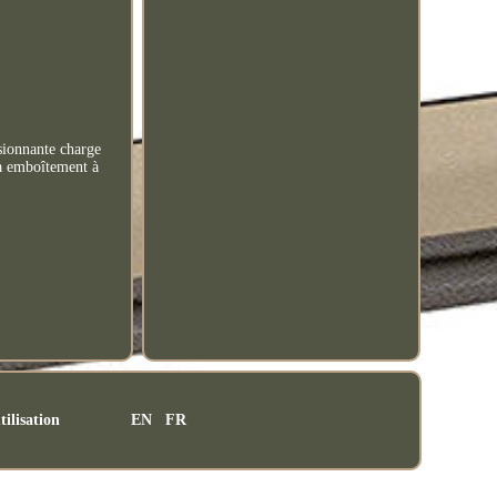
sionnante charge
 à emboîtement à
tilisation
EN
FR