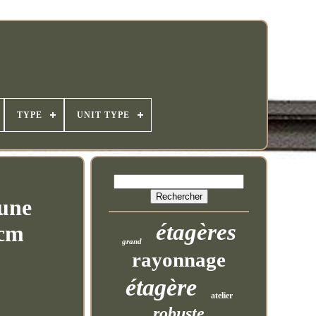
TYPE
UNIT TYPE
 une
étagères
 cm
grand
rayonnage
étagère
atelier
robuste