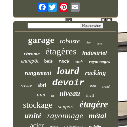
Facebook
garage
robuste
tier
baies
étagères
industriel
chrome
entrepôt
bois
rack
rayonnages
unités
lourd
racking
rangement
devoir
abri
service
noir
grand
niveau
unit
shelf
fil
étagère
stockage
support
rayonnage
unité
métal
acier
palette
bibliothèque
atelier