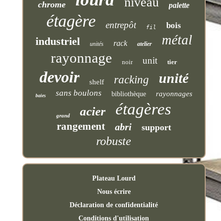
niveau
chrome
palette
étagère
entrepôt
bois
fil
métal
industriel
rack
unités
atelier
rayonnage
unit
noir
tier
devoir
unité
racking
shelf
sans boulons
rayonnages
bibliothèque
baies
étagères
acier
grand
rangement
abri
support
robuste
Plateau Lourd
Nous écrire
Déclaration de confidentialité
Conditions d'utilisation