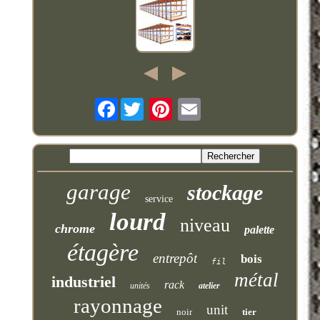
Facebook
garage
stockage
service
lourd
niveau
chrome
palette
étagère
entrepôt
bois
fil
métal
industriel
rack
unités
atelier
rayonnage
unit
noir
tier