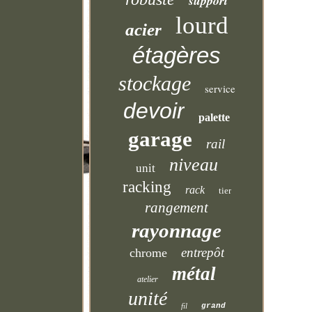
support
lourd
acier
étagères
stockage
service
devoir
palette
garage
rail
niveau
unit
racking
rack
tier
rangement
rayonnage
entrepôt
chrome
métal
atelier
unité
fil
grand