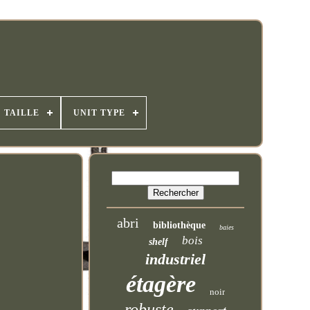
TAILLE
UNIT TYPE
abri
bibliothèque
baies
bois
shelf
industriel
étagère
noir
robuste