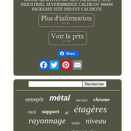
INDUSTRIEL SEVERNBRIDGE CALDICOT ######.
PACKSAFE SITE IND EST CALDICOT.
Share
Facebook
métal
entrepôt
chrome
service
étagères
support
rack
fil
rayonnage
niveau
unités