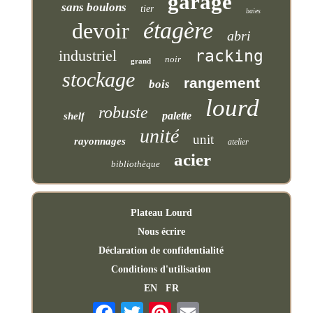
garage
sans boulons
tier
baies
étagère
devoir
abri
industriel
racking
noir
grand
stockage
rangement
bois
lourd
robuste
palette
shelf
unité
unit
rayonnages
atelier
acier
bibliothèque
Plateau Lourd
Nous écrire
Déclaration de confidentialité
Conditions d'utilisation
EN
FR