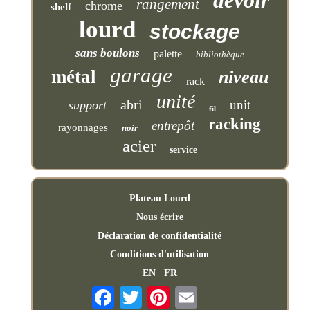
devoir
rangement
chrome
shelf
lourd
stockage
sans boulons
palette
bibliothèque
garage
métal
niveau
rack
unité
abri
unit
support
fil
racking
entrepôt
rayonnages
noir
acier
service
Plateau Lourd
Nous écrire
Déclaration de confidentialité
Conditions d'utilisation
EN
FR