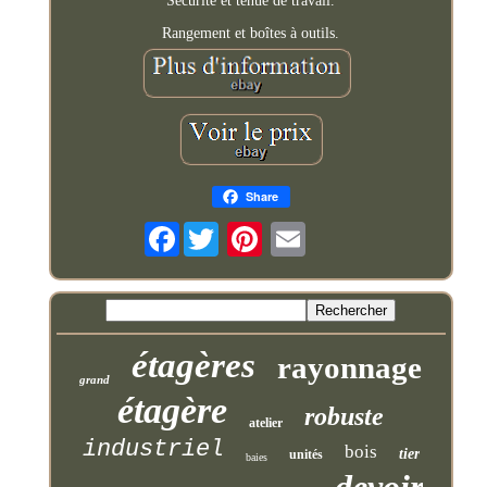
Sécurité et tenue de travail.
Rangement et boîtes à outils.
Share
Facebook
étagères
rayonnage
grand
étagère
robuste
atelier
industriel
bois
tier
unités
baies