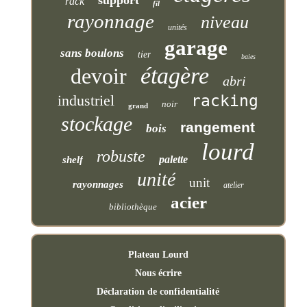
rack
fil
rayonnage
niveau
unités
garage
sans boulons
tier
baies
étagère
devoir
abri
industriel
racking
noir
grand
stockage
rangement
bois
lourd
robuste
palette
shelf
unité
unit
rayonnages
atelier
acier
bibliothèque
Plateau Lourd
Nous écrire
Déclaration de confidentialité