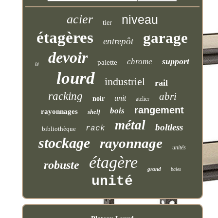
acier
niveau
tier
étagères
garage
entrepôt
devoir
support
chrome
palette
fil
lourd
industriel
rail
racking
abri
unit
noir
atelier
rangement
bois
rayonnages
shelf
métal
boltless
rack
bibliothèque
stockage
rayonnage
unités
étagère
robuste
grand
baies
unité