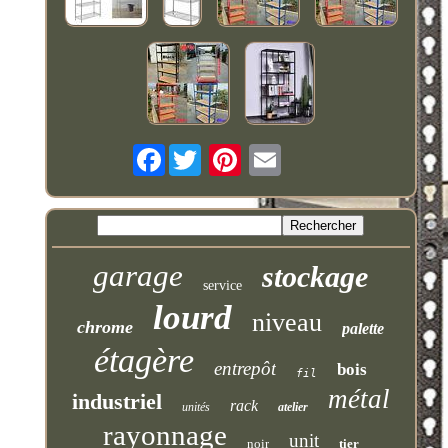
Facebook
garage
stockage
service
lourd
niveau
chrome
palette
étagère
entrepôt
bois
fil
métal
industriel
rack
unités
atelier
rayonnage
unit
noir
tier