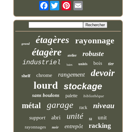
Facebook
étagères
rayonnage
grand
étagère
robuste
atelier
industriel
bois
tier
unités
baies
devoir
rangement
chrome
shelf
lourd
stockage
sans boulons
palette
bibliothèque
garage
métal
niveau
rack
unité
abri
unit
support
fil
racking
entrepôt
rayonnages
noir