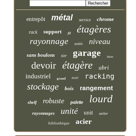
métal
entrepôt
chrome
service
étagères
support
rack
fil
rayonnage
niveau
unités
garage
sans boulons
tier
baies
étagère
devoir
abri
industriel
racking
noir
grand
stockage
rangement
bois
lourd
robuste
palette
shelf
unité
unit
rayonnages
atelier
acier
bibliothèque