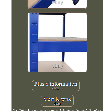
3 x Unité de rayonnage en métal 5 étagères d'entrepôt Étagères