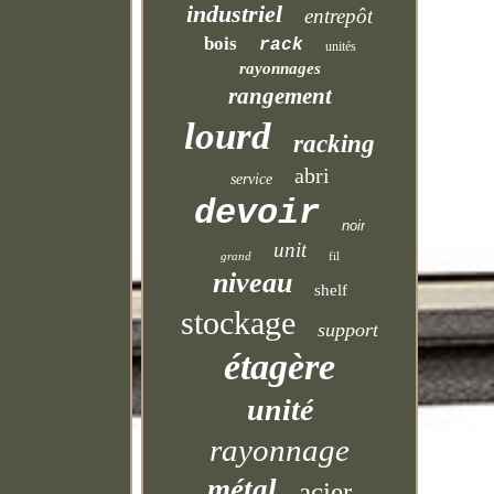
industriel
entrepôt
bois
rack
unités
rayonnages
rangement
lourd
racking
abri
service
devoir
noir
unit
grand
fil
niveau
shelf
stockage
support
étagère
unité
rayonnage
métal
acier