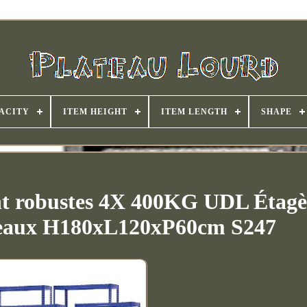
ACITY
ITEM HEIGHT
ITEM LENGTH
SHAPE
nt robustes 4X 400KG UDL Étagè
iveaux H180xL120xP60cm S247