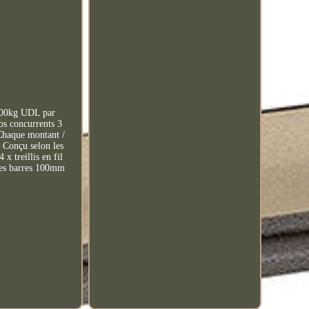
400kg UDL par
os concurrents 3
 Chaque montant /
e Conçu selon les
x treillis en fil
 les barres 100mm