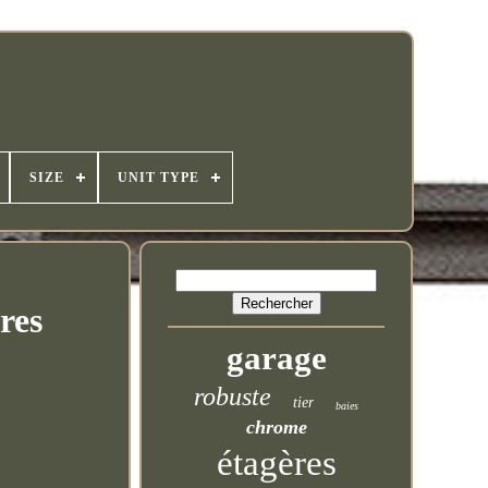
SIZE
UNIT TYPE
res
garage
robuste
tier
baies
chrome
étagères