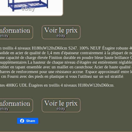
en treillis 4 niveaux H180xW120xD60cm S247. 100% NEUF Étagère robuste 
lide en acier de qualité de 1,4 mm d'épaisseur contrairement à la plupart de n
une capacité de charge élevée Finition durable en poudre bleue haute brillance
ce supplémentaires La hauteur de chaque niveau d'étagère est entièrement réglabl
mbler en tapant ensemble avec un maillet en caoutchouc Acier de haute qualité 4 
 barres de renforcement pour une résistance accrue. Espace approximatif entre
ourni avec des pieds en plastique si vous l'utilisez sur un sol stratifié.
ustes 400KG UDL Étagères en treillis 4 niveaux H180xW120xD60cm.
Share