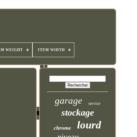
EM WEIGHT
ITEM WIDTH
garage
service
stockage
lourd
chrome
niveau