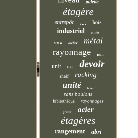
palette
étagère
entrepôt
bois
fil
industriel
unités
métal
rack
atelier
rayonnage
noir
devoir
unit
tier
racking
shelf
unité
baies
sans boulons
rayonnages
bibliothèque
acier
grand
étagères
rangement
abri